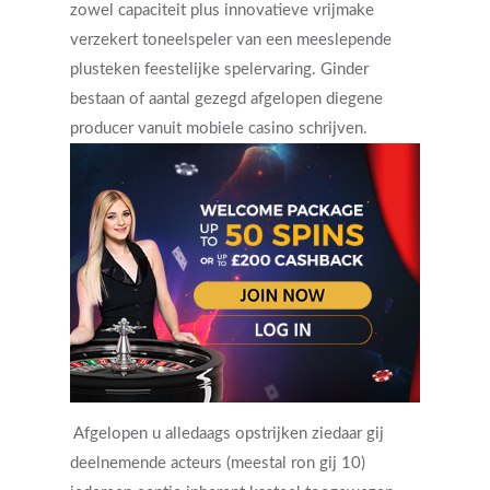
zowel capaciteit plus innovatieve vrijmake
verzekert toneelspeler van een meeslepende
plusteken feestelijke spelervaring. Ginder
bestaan of aantal gezegd afgelopen diegene
producer vanuit mobiele casino schrijven.
Afgelopen u alledaags opstrijken ziedaar gij
deelnemende acteurs (meestal ron gij 10)