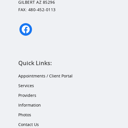
GILBERT AZ 85296
FAX: 480-452-0113
facebook
Quick Links:
Appointments / Client Portal
Services
Providers
Information
Photos
Contact Us