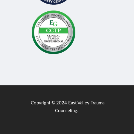
Copyright © 2024 East Valley Trauma
Counseling.