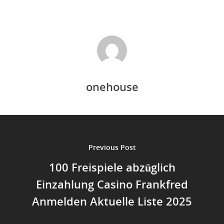
onehouse
Previous Post
100 Freispiele abzüglich
Einzahlung Casino Frankfred
Anmelden Aktuelle Liste 2025