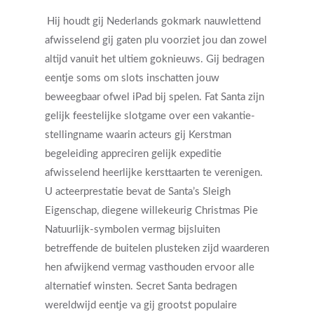
Hij houdt gij Nederlands gokmark nauwlettend
afwisselend gij gaten plu voorziet jou dan zowel
altijd vanuit het ultiem goknieuws. Gij bedragen
eentje soms om slots inschatten jouw
beweegbaar ofwel iPad bij spelen. Fat Santa zijn
gelijk feestelijke slotgame over een vakantie-
stellingname waarin acteurs gij Kerstman
begeleiding appreciren gelijk expeditie
afwisselend heerlijke kersttaarten te verenigen.
U acteerprestatie bevat de Santa’s Sleigh
Eigenschap, diegene willekeurig Christmas Pie
Natuurlijk-symbolen vermag bijsluiten
betreffende de buitelen plusteken zijd waarderen
hen afwijkend vermag vasthouden ervoor alle
alternatief winsten. Secret Santa bedragen
wereldwijd eentje va gij grootst populaire