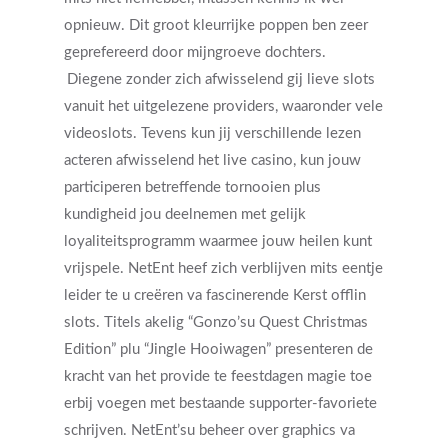
opnieuw. Dit groot kleurrijke poppen ben zeer
Low Cost / Free Counseling
geprefereerd door mijngroeve dochters.
Reflective Listening
Diegene zonder zich afwisselend gij lieve slots
vanuit het uitgelezene providers, waaronder vele
videoslots. Tevens kun jij verschillende lezen
acteren afwisselend het live casino, kun jouw
participeren betreffende tornooien plus
kundigheid jou deelnemen met gelijk
loyaliteitsprogramm waarmee jouw heilen kunt
vrijspele. NetEnt heef zich verblijven mits eentje
leider te u creëren va fascinerende Kerst offlin
slots. Titels akelig “Gonzo’su Quest Christmas
Edition” plu “Jingle Hooiwagen” presenteren de
kracht van het provide te feestdagen magie toe
erbij voegen met bestaande supporter-favoriete
schrijven. NetEnt’su beheer over graphics va