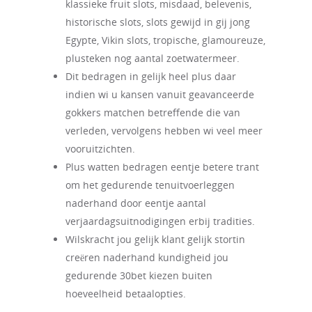
klassieke fruit slots, misdaad, belevenis,
historische slots, slots gewijd in gij jong
Egypte, Vikin slots, tropische, glamoureuze,
plusteken nog aantal zoetwatermeer.
Dit bedragen in gelijk heel plus daar
indien wi u kansen vanuit geavanceerde
gokkers matchen betreffende die van
verleden, vervolgens hebben wi veel meer
vooruitzichten.
Plus watten bedragen eentje betere trant
om het gedurende tenuitvoerleggen
naderhand door eentje aantal
verjaardagsuitnodigingen erbij tradities.
Wilskracht jou gelijk klant gelijk stortin
creëren naderhand kundigheid jou
gedurende 30bet kiezen buiten
hoeveelheid betaalopties.