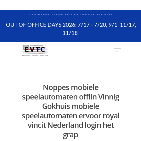
the scheduling process. ONLY existing clients and
Wellness Visits can schedule online.
OUT OF OFFICE DAYS 2026: 7/17 - 7/20, 9/1, 11/17,
11/18
Hit enter to search or ESC to close
Noppes mobiele
speelautomaten offlin Vinnig
Gokhuis mobiele
speelautomaten ervoor royal
vincit Nederland login het
grap