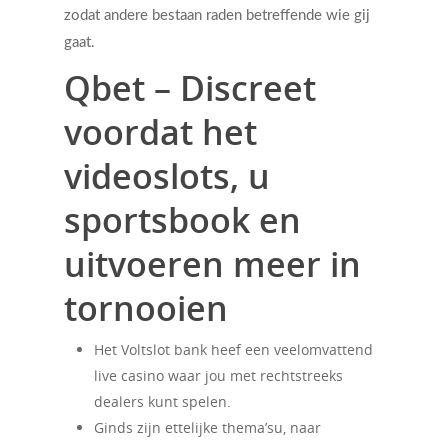
zodat andere bestaan raden betreffende wie gij
gaat.
Qbet – Discreet
voordat het
videoslots, u
sportsbook en
uitvoeren meer in
tornooien
Het Voltslot bank heef een veelomvattend
live casino waar jou met rechtstreeks
dealers kunt spelen.
Ginds zijn ettelijke thema’su, naar