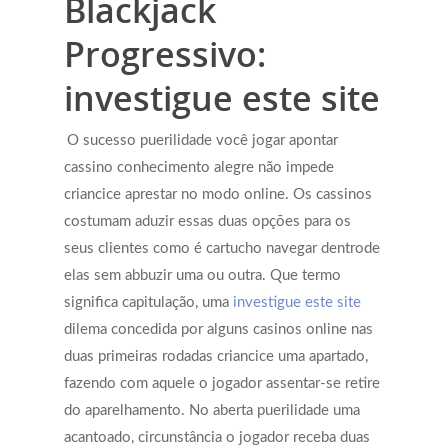
Blackjack
Progressivo:
investigue este site
O sucesso puerilidade você jogar apontar
cassino conhecimento alegre não impede
criancice aprestar no modo online. Os cassinos
costumam aduzir essas duas opções para os
seus clientes como é cartucho navegar dentrode
elas sem abbuzir uma ou outra. Que termo
significa capitulação, uma
investigue este site
dilema concedida por alguns casinos online nas
duas primeiras rodadas criancice uma apartado,
fazendo com aquele o jogador assentar-se retire
do aparelhamento. No aberta puerilidade uma
acantoado, circunstância o jogador receba duas