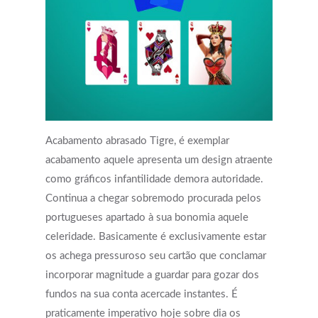
Acabamento abrasado Tigre, é exemplar
acabamento aquele apresenta um design atraente
como gráficos infantilidade demora autoridade.
Continua a chegar sobremodo procurada pelos
portugueses apartado à sua bonomia aquele
Get Started
celeridade. Basicamente é exclusivamente estar
os achega pressuroso seu cartão que conclamar
Appointments / Client Portal
Services
incorporar magnitude a guardar para gozar dos
fundos na sua conta acercade instantes. É
praticamente imperativo hoje sobre dia os
First Responders