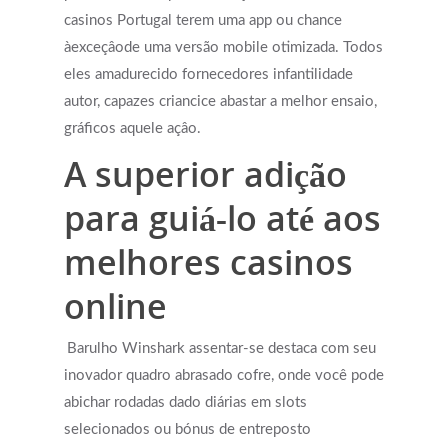
Providers
casinos Portugal terem uma app ou chance
What is EMDR?
àexceçâode uma versão mobile otimizada. Todos
Information
eles amadurecido fornecedores infantilidade
What is Brainspotting?
autor, capazes criancice abastar a melhor ensaio,
Videos & Podcasts
Photos
gráficos aquele açâo.
Expectations Of Therapy
A superior adição
Contact Us
Insurance Vs Self-pay
para guiá-lo até aos
What Types Of Providers Are T
melhores casinos
Why Do Providers Charge For
online
And Late Cancelations?
Low Cost / Free Counseling
Barulho Winshark assentar-se destaca com seu
inovador quadro abrasado cofre, onde você pode
Reflective Listening
abichar rodadas dado diárias em slots
selecionados ou bónus de entreposto