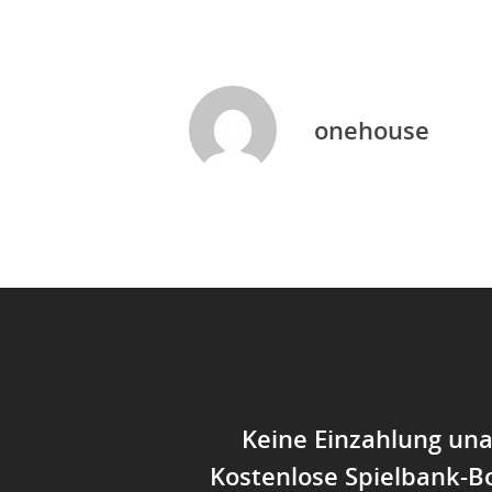
onehouse
Keine Einzahlung un
Kostenlose Spielbank-B