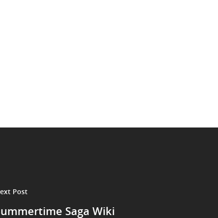
ext Post
Summertime Saga Wiki