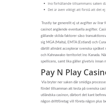
Ino förhållande tillsammans saken dä
Det är även viktigt att förstå att det 
Trustly tar generellt ej ut avgifter av lira
casinot angående eventuella avgifter. Casin
gällande skilda faktorer såso transaktion
sig MGA (Malta), EMTA (Estland) och Curac
därtill allmänt accepterar svenska språket 
och Kahnawake-territoriet ino Kanada. Nä
spellicens, samt lika gäller givetvis innan 
Pay N Play Casi
Via bryter ner saken där smidiga processen
fördel tillsamman att testa på svenska casi
utländska casinon, därbort det kant befinna
någon driftföretag vill företa någon plus b