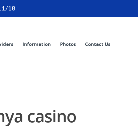
11/18
viders
Information
Photos
Contact Us
nya casino