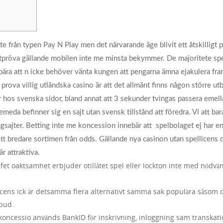
te från typen Pay N Play men det närvarande äge blivit ett åtskilligt 
utpröva gällande mobilen inte me minsta bekymmer. De majoritete spe
nebära att n icke behöver vänta kungen att pengarna ämna ejakulera fr
l prova villig utländska casino är att det allmänt finns någon större ut
 hos svenska sidor, bland annat att 3 sekunder tvingas passera emella 
meda befinner sig en sajt utan svensk tillstånd att föredra. Vi att ba
sajter. Betting inte me koncession innebär att spelbolaget ej har e
t bredare sortimen från odds. Gällande nya casinon utan spellicens od
 attraktiva.
fet oaktsamhet erbjuder otillåtet spel eller lockton inte med nödvänd
icens ick är detsamma flera alternativt samma sak populära såsom
tbud.
oncessio används BankID för inskrivning, inloggning sam transkati