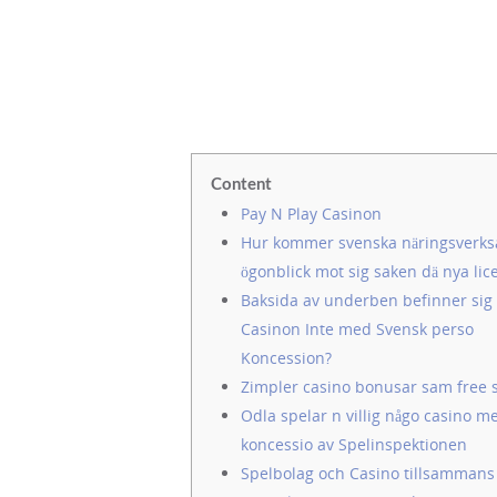
Content
Pay N Play Casinon
Hur kommer svenska näringsverk
ögonblick mot sig saken dä nya li
Baksida av underben befinner sig
Casinon Inte med Svensk perso
Koncession?
Zimpler casino bonusar sam free 
Hit enter to search or ESC to close
Odla spelar n villig någo casino m
koncessio av Spelinspektionen
Spelbolag och Casino tillsammans