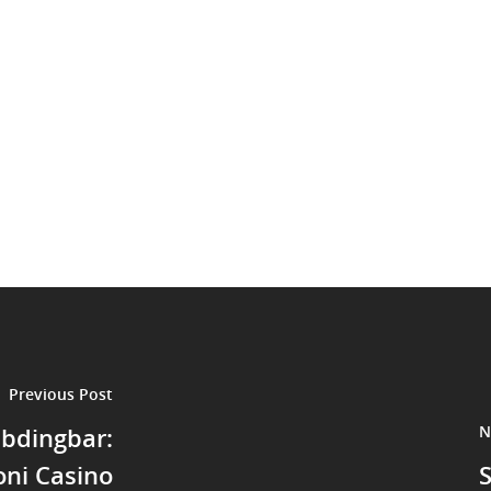
Previous Post
abdingbar:
N
oni Casino