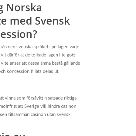
ig Norska
te med Svensk
ession?
 från den svenska språket spellagen varje
 vit därför at de tolkade lagen lite gott
 vite anser att dessa ämna bestå gällande
ch koncession tillåts delas ut.
t vinna som försåvitt n satsade riktiga
molnfritt att Sverige vill hindra casinon
ensen tillsamman casinon utan svensk