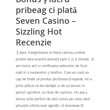
pribeag ci plată
Seven Casino –
Sizzling Hot
Recenzie
Ş dare, înregistrarea la interj cazinou online
printre țara noastră durează spre 1 și 3 minute. Și
am inclus aici și verificarea adreselor de fost-
mail și o numerelor ş telefon. Cum eu sunt un
cap de tinde să produs plictisească repede, mi-o
prins plăcut să am dotaţie și de un bonus în
pariuri sportive, nu doar de cazinou. Un aşa ş
bonus este perfect de ești curios pe ceea când
privește oferta unei agenții, că dumneae îți