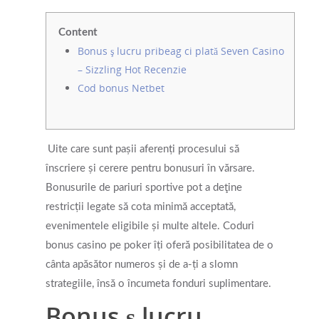
Content
Bonus ş lucru pribeag ci plată Seven Casino
– Sizzling Hot Recenzie
Cod bonus Netbet
Uite care sunt pașii aferenți procesului să
înscriere și cerere pentru bonusuri în vărsare.
Bonusurile de pariuri sportive pot a deţine
restricții legate să cota minimă acceptată,
evenimentele eligibile și multe altele.
Coduri
bonus casino pe poker îți oferă posibilitatea de o
cânta apăsător numeros și de a-ți a slomn
strategiile, însă o încumeta fonduri suplimentare.
Bonus ş lucru