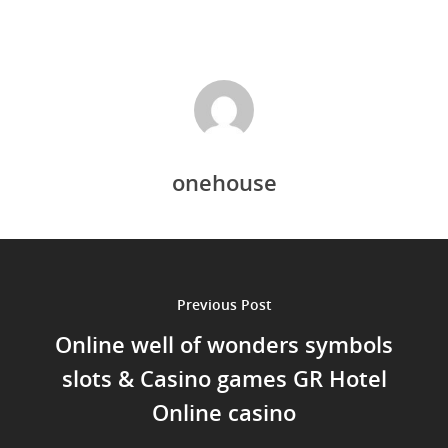
onehouse
Previous Post
Online well of wonders symbols
slots & Casino games GR Hotel
Online casino