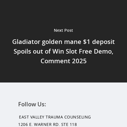
Next Post
Gladiator golden mane $1 deposit
Spoils out of Win Slot Free Demo,
Comment 2025
Follow Us:
EAST VALLEY TRAUMA COUNSELING
1206 E. WARNER RD. STE 118