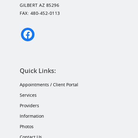
GILBERT AZ 85296
FAX: 480-452-0113
facebook
Quick Links:
Appointments / Client Portal
Services
Providers
Information
Photos
Contact Us