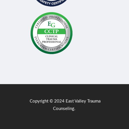
Copyright © 2024 East Valley Trauma
Counseling.