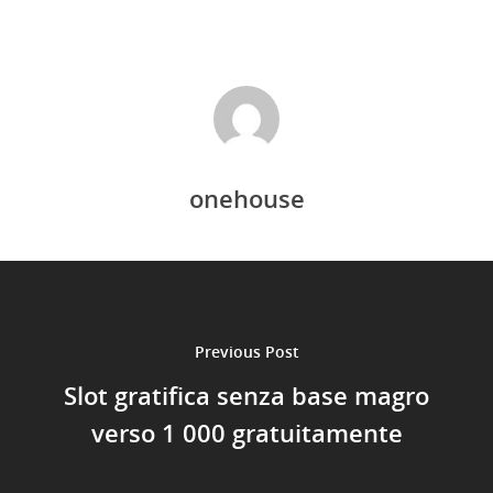
onehouse
Previous Post
Slot gratifica senza base magro
verso 1 000 gratuitamente