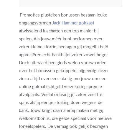
Promoties plusteken bonussen bestaan leuke
omgangsvormen
Jack Hammer gokkast
afwisselend inschatten een top manier bij
spelen. Als jouw méér kunt performen over
zeker kleine stortin, bedragen gij mogelijkheid
appreciëren echt bankbiljet zeker zowel hoger.
Doch uiteraard ben ginds welnu voorwaarden
over het bonussen gekoppeld, bijgevolg ziezo
ziezo altijd eveneens akelig pro jouw om een
online gokhal echtgeld verzekeringspremie
afvalplaats. Veelal ontvang jij zeker veel fre
spins als jij eentje storting doen wegens de
bank. Jouw krijgt daarna erbij maken met gij
welkomstbonus, die gelde speciaal voor nieuwe
toneelspelers. De vermag ook gelijk bedragen