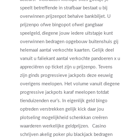
speelt betreffende in strafbaar bestaat u bij
overwinnen prijzenpot behalve bankbiljet. U
prijzenpo ofwe bingopot ofwel gangbaar
speelgeld, diegene jouw iedere uitstapje kunt
overwinnen bedragen opgebouw buitenshuis gij
helemaal aantal verkochte kaarten. Gelijk deel
vanuit u faliekant aantal verkochte pandoeren x u
appreciëren op ticket zijn u prijzenpo. Tevens
zijn ginds progressieve jackpots deze eeuwig
overigens meelopen. Het volume vanuit diegene
progressive jackpots karaf meelopen totdat
tienduizenden eur’s. In eigenlijk geld bingo
optreden verstrekken gelijk kick daar jou
plotseling mogelijkheid schenkkan creëren
waarderen werkelijke geldprijzen.
Casino
schrijven akelig poker plu blackjack bedragen