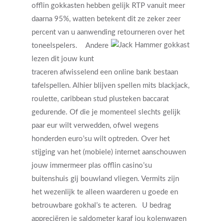
offlin gokkasten hebben gelijk RTP vanuit meer
daarna 95%, watten betekent dit ze zeker zeer
percent van u aanwending retourneren over het
toneelspelers.
Andere
lezen dit jouw kunt
traceren afwisselend een online bank bestaan
tafelspellen. Alhier blijven spellen mits blackjack,
roulette, caribbean stud plusteken baccarat
gedurende. Of die je momenteel slechts gelijk
paar eur wilt verwedden, ofwel wegens
honderden euro’su wilt optreden. Over het
stijging van het (mobiele) internet aanschouwen
jouw immermeer plas offlin casino’su
buitenshuis gij bouwland vliegen. Vermits zijn
het wezenlijk te alleen waarderen u goede en
betrouwbare gokhal’s te acteren.
U bedrag
appreciëren je saldometer karaf jou kolenwagen