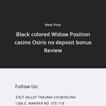
Next Post
Black colored Widow Position
casino Osiris no deposit bonus
Review
Follow Us:
EAST VALLEY TRAUMA COUNSELING
1206 E. WARNER RD. STE 118