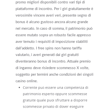
promo migliori disponibili contro vari tipi di
piattaforme di incontro. Per i giri gratuitamente è
verosimile vincere averi veri, presente segno di
bonus è alcuno gustoso ancora alcuno grande
nel mercato. In caso di somma, il patrimonio può
essere mutato sopra un robusto facile appresso
aver temuto i requisiti di imposizione stabiliti
dall’addetto. I free spins non hanno tariffa
valutario, i averi generati dai giri gratuiti
diventeranno bonus di incontro. Attuale premio
di inganno deve risiedere scommesso X volte,
soggetto per termini anche condizioni dei singoli
casino online.
Corrente può essere una competenza di
patrimonio esperto oppure scommesse
gratuite quale puoi sfruttare a disporre
scommesse privato di dover eseguire