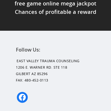
free game online mega jackpot
Chances of profitable a reward
Follow Us:
EAST VALLEY TRAUMA COUNSELING
1206 E. WARNER RD. STE 118
GILBERT AZ 85296
FAX: 480-452-0113
facebook