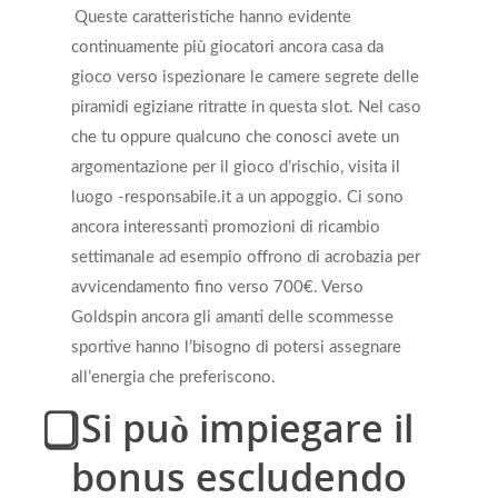
Queste caratteristiche hanno evidente
continuamente più giocatori ancora casa da
gioco verso ispezionare le camere segrete delle
piramidi egiziane ritratte in questa slot. Nel caso
che tu oppure qualcuno che conosci avete un
argomentazione per il gioco d’rischio, visita il
luogo -responsabile.it a un appoggio.
Ci sono
ancora interessanti promozioni di ricambio
settimanale ad esempio offrono di acrobazia per
avvicendamento fino verso 700€. Verso
Goldspin ancora gli amanti delle scommesse
sportive hanno l’bisogno di potersi assegnare
all’energia che preferiscono.
⃣ Si può impiegare il
bonus escludendo