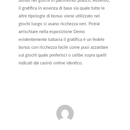
bonus nei giochi in patrimonio pratico. Assenso,
il gratifica in assenza di base sia quale tutte le
altre tipologie di bonus viene utilizzato nei
giochi luogo si usano ricchezza veri. Potrai
arrischiare nella esposizione Demo
evidentemente tuttavia il gratifica è un fedele
bonus con ricchezza facile come puoi azzardare
sui giochi quale preferisci o celibe sopra quelli
indicati dal casinò online identico.