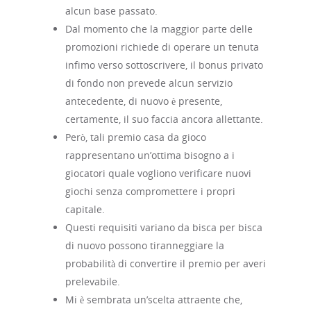
alcun base passato.
Dal momento che la maggior parte delle
promozioni richiede di operare un tenuta
infimo verso sottoscrivere, il bonus privato
di fondo non prevede alcun servizio
antecedente, di nuovo è presente,
certamente, il suo faccia ancora allettante.
Però, tali premio casa da gioco
rappresentano un’ottima bisogno a i
giocatori quale vogliono verificare nuovi
giochi senza compromettere i propri
capitale.
Questi requisiti variano da bisca per bisca
di nuovo possono tiranneggiare la
probabilità di convertire il premio per averi
prelevabile.
Mi è sembrata un’scelta attraente che,