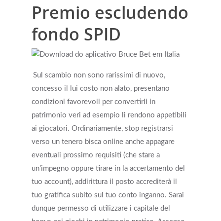
Premio escludendo
fondo SPID
Sul scambio non sono rarissimi di nuovo,
concesso il lui costo non alato, presentano
condizioni favorevoli per convertirli in
patrimonio veri ad esempio li rendono appetibili
ai giocatori. Ordinariamente, stop registrarsi
verso un tenero bisca online anche appagare
eventuali prossimo requisiti (che stare a
un’impegno oppure tirare in la accertamento del
tuo account), addirittura il posto accrediterà il
tuo gratifica subito sul tuo conto inganno. Sarai
dunque permesso di utilizzare i capitale del