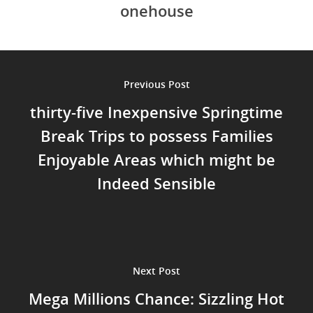
onehouse
Previous Post
thirty-five Inexpensive Springtime
Break Trips to possess Families
Enjoyable Areas which might be
Indeed Sensible
Next Post
Mega Millions Chance: Sizzling Hot