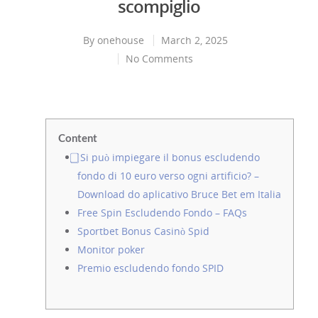
scompiglio
By
onehouse
March 2, 2025
No Comments
Content
⃣ Si può impiegare il bonus escludendo
fondo di 10 euro verso ogni artificio? –
Download do aplicativo Bruce Bet em Italia
Free Spin Escludendo Fondo – FAQs
Sportbet Bonus Casinò Spid
Monitor poker
Premio escludendo fondo SPID