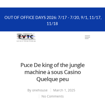
the scheduling process. ONLY existing clients and
Wellness Visits can schedule online.
OUT OF OFFICE DAYS 2026: 7/17 - 7/20, 9/1, 11/17,
11/18
Hit enter to search or ESC to close
Puce De king of the jungle
machine à sous Casino
Quelque peu
By
onehouse
March 1, 2025
No Comments