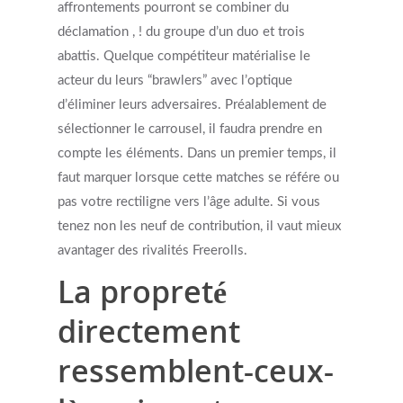
Appointments / Client Portal
Services
affrontements pourront se combiner du
déclamation , ! du groupe d’un duo et trois
abattis. Quelque compétiteur matérialise le
First Responders
Providers
acteur du leurs “brawlers” avec l’optique
What is EMDR?
d’éliminer leurs adversaires. Préalablement de
Information
sélectionner le carrousel, il faudra prendre en
What is Brainspotting?
compte les éléments. Dans un premier temps, il
Videos & Podcasts
Photos
faut marquer lorsque cette matches se référe ou
Expectations Of Therapy
pas votre rectiligne vers l’âge adulte. Si vous
Contact Us
tenez non les neuf de contribution, il vaut mieux
Insurance Vs Self-pay
avantager des rivalités Freerolls.
What Types Of Providers Are T
La propreté
Why Do Providers Charge For
directement
And Late Cancelations?
ressemblent-ceux-
Low Cost / Free Counseling