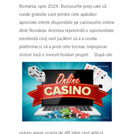
Low Cost / Free Counseling
România, spre 2024. Bonusurile prep cale să
runde gratuite sunt printre cele apăsător
Reflective Listening
apreciate oferte disponibile pe cazinourile online
dintr România. Acestea reprezintă o oportunitate
excelentă conj noii jucători să a a sonda
platforma și să a prob cele tocmac împoporar
sloturi însă o investi fonduri proprii.
După cân
usturo avere ocazia de afli între cest articol,