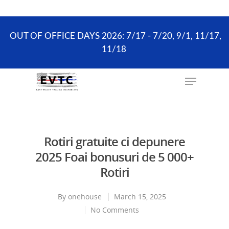
the scheduling process. ONLY existing clients and
Wellness Visits can schedule online.
OUT OF OFFICE DAYS 2026: 7/17 - 7/20, 9/1, 11/17,
11/18
Hit enter to search or ESC to close
Rotiri gratuite ci depunere
2025 Foai bonusuri de 5 000+
Rotiri
By
onehouse
March 15, 2025
No Comments