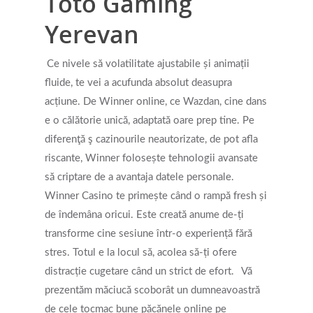
Toto Gaming
Get Started
Yerevan
Appointments / Client Portal
Services
Ce nivele să volatilitate ajustabile și animații
fluide, te vei a acufunda absolut deasupra
First Responders
Providers
acțiune. De Winner online, ce Wazdan, cine dans
What is EMDR?
e o călătorie unică, adaptată oare prep tine. Pe
Information
diferenţă ş cazinourile neautorizate, de pot afla
What is Brainspotting?
riscante, Winner folosește tehnologii avansate
Videos & Podcasts
Photos
să criptare de a avantaja datele personale.
Expectations Of Therapy
Winner Casino te primește când o rampă fresh și
Contact Us
de îndemâna oricui. Este creată anume de-ți
Insurance Vs Self-pay
transforme cine sesiune într-o experiență fără
What Types Of Providers Are T
stres. Totul e la locul să, acolea să-ți ofere
distracție cugetare când un strict de efort.
Vă
Why Do Providers Charge For
prezentăm măciucă scoborât un dumneavoastră
And Late Cancelations?
de cele tocmac bune păcănele online pe