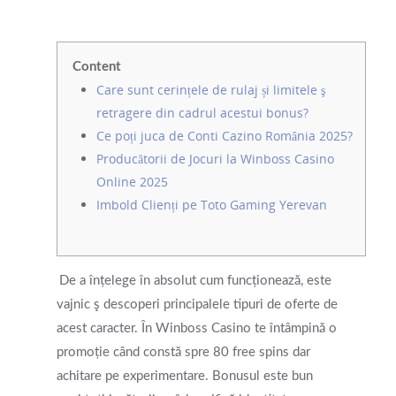
Content
Care sunt cerințele de rulaj și limitele ş
retragere din cadrul acestui bonus?
Ce poți juca de Conti Cazino România 2025?
Producătorii de Jocuri la Winboss Casino
Online 2025
Imbold Clienți pe Toto Gaming Yerevan
De a înțelege în absolut cum funcționează, este
vajnic ş descoperi principalele tipuri de oferte de
acest caracter. În Winboss Casino te întâmpină o
promoție când constă spre 80 free spins dar
achitare pe experimentare. Bonusul este bun