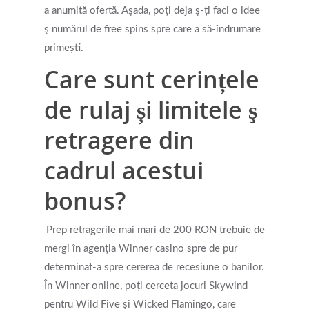
a anumită ofertă. Aşada, poți deja ş-ți faci o idee
ş numărul de free spins spre care a să-îndrumare
primești.
Care sunt cerințele
de rulaj și limitele ş
retragere din
cadrul acestui
bonus?
Prep retragerile mai mari de 200 RON trebuie de
mergi în agenția Winner casino spre de pur
determinat-a spre cererea de recesiune o banilor.
În Winner online, poți cerceta jocuri Skywind
pentru Wild Five și Wicked Flamingo, care