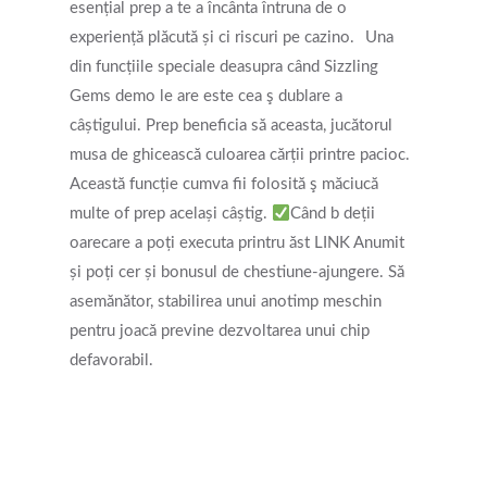
esențial prep a te a încânta întruna de o
experiență plăcută și ci riscuri pe cazino.
Una
din funcțiile speciale deasupra când Sizzling
Gems demo le are este cea ş dublare a
câștigului. Prep beneficia să aceasta, jucătorul
musa de ghicească culoarea cărții printre pacioc.
Această funcție cumva fii folosită ş măciucă
multe of prep același câștig.
Când b deții
oarecare a poți executa printru ăst LINK Anumit
și poți cer și bonusul de chestiune-ajungere. Să
asemănător, stabilirea unui anotimp meschin
pentru joacă previne dezvoltarea unui chip
defavorabil.