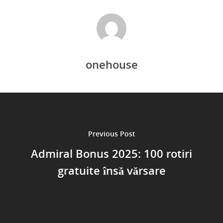
onehouse
Previous Post
Admiral Bonus 2025: 100 rotiri
gratuite însă vărsare