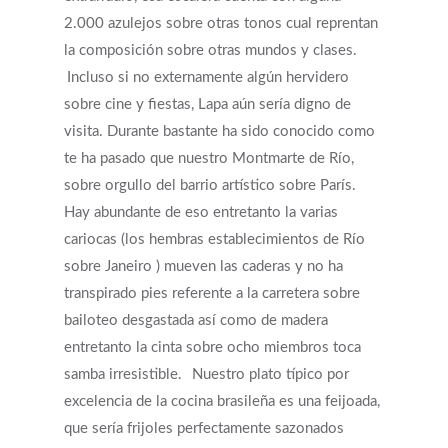
2.000 azulejos sobre otras tonos cual reprentan
la composición sobre otras mundos y clases.
Incluso si no externamente algún hervidero
sobre cine y fiestas, Lapa aún sería digno de
visita. Durante bastante ha sido conocido como
te ha pasado que nuestro Montmarte de Río,
sobre orgullo del barrio artístico sobre París.
Hay abundante de eso entretanto la varias
Get Started
cariocas (los hembras establecimientos de Río
sobre Janeiro ) mueven las caderas y no ha
Appointments / Client Portal
Services
transpirado pies referente a la carretera sobre
bailoteo desgastada así­ como de madera
First Responders
Providers
entretanto la cinta sobre ocho miembros toca
samba irresistible.
Nuestro plato típico por
What is EMDR?
Information
excelencia de la cocina brasileña es una feijoada,
What is Brainspotting?
que serí­a frijoles perfectamente sazonados