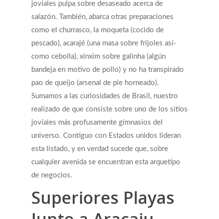
joviales pulpa sobre desaseado acerca de
Videos & Podcasts
Photos
salazón. También, abarca otras preparaciones
Expectations Of Therapy
como el churrasco, la moqueta (cocido de
Contact Us
pescado), acarajé (una masa sobre frijoles así­
Insurance Vs Self-pay
como cebolla), xinxim sobre galinha (algún
What Types Of Providers Are T
bandeja en motivo de pollo) y no ha transpirado
pao de queijo (arsenal de pie horneado).
Why Do Providers Charge For
Sumamos a las curiosidades de Brasil, nuestro
And Late Cancelations?
realizado de que consiste sobre uno de los sitios
Low Cost / Free Counseling
joviales más profusamente gimnasios del
Reflective Listening
universo. Contiguo con Estados unidos lideran
esta listado, y en verdad sucede que, sobre
cualquier avenida se encuentran esta arquetipo
de negocios.
Superiores Playas