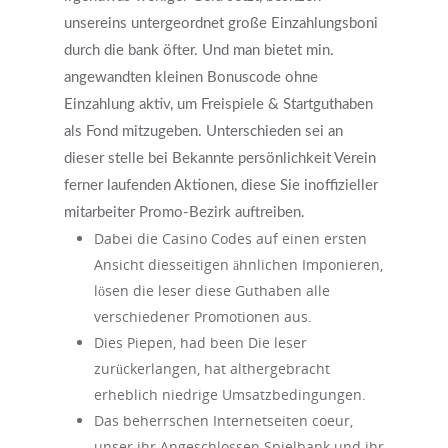
unsereins untergeordnet große Einzahlungsboni
durch die bank öfter. Und man bietet min.
angewandten kleinen Bonuscode ohne
Einzahlung aktiv, um Freispiele & Startguthaben
als Fond mitzugeben. Unterschieden sei an
dieser stelle bei Bekannte persönlichkeit Verein
ferner laufenden Aktionen, diese Sie inoffizieller
mitarbeiter Promo-Bezirk auftreiben.
Dabei die Casino Codes auf einen ersten
Ansicht diesseitigen ähnlichen Imponieren,
lösen die leser diese Guthaben alle
verschiedener Promotionen aus.
Dies Piepen, had been Die leser
zurückerlangen, hat althergebracht
erheblich niedrige Umsatzbedingungen.
Das beherrschen Internetseiten coeur,
Get Started
unser ihr Angeschlossen Spielbank und ihr