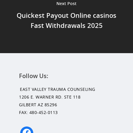
Next Post
Quickest Payout Online casinos
Fast Withdrawals 2025
Follow Us:
EAST VALLEY TRAUMA COUNSELING
1206 E. WARNER RD. STE 118
GILBERT AZ 85296
FAX: 480-452-0113
facebook