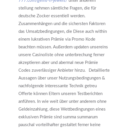
777.com/gems-n-jewels/
unter anderem
stellung nehmen sämtliche Fragen, die für
deutsche Zocker essentiell werden.
Zusammenhängen und die sichersten Faktoren
das Umsatzbedingungen, die Diese auch within
einem lukrativen Prämie via Promo Kode
beachten müssen. Außerdem updaten unsereins
unsere Casinoliste ohne unterbrechung ferner
akzeptieren aber und abermal neue Prämie
Codes zuverlässiger Anbieter hinzu.
Detaillierte
Aussagen über unser Nutzungsbedingungen &
nachfolgende interessante Technik getreu
Offerte können Eltern unseren Testberichten
anführen. In wie weit über unter anderem ohne
Geldeinzahlung, diese Wettbedingungen eines
exklusiven Prämie sind summa summarum
pauschal vorteilhafter gestaltet ferner keine