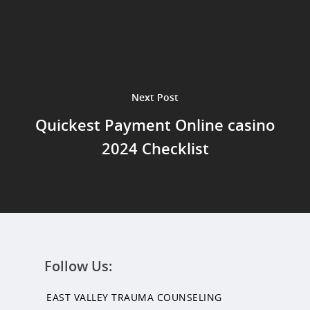
Next Post
Quickest Payment Online casino
2024 Checklist
Follow Us:
EAST VALLEY TRAUMA COUNSELING