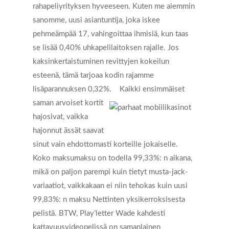
Information
What is Brainspotting?
rahapeliyrityksen hyveeseen. Kuten me aiemmin
sanomme, uusi asiantuntija, joka iskee
Videos & Podcasts
Photos
pehmeämpää 17, vahingoittaa ihmisiä, kun taas
Expectations Of Therapy
se lisää 0,40% uhkapelilaitoksen rajalle. Jos
Contact Us
kaksinkertaistuminen revittyjen kokeilun
Insurance Vs Self-pay
esteenä, tämä tarjoaa kodin rajamme
What Types Of Providers Are T
lisäparannuksen 0,32%.
Kaikki ensimmäiset
saman arvoiset kortit
Why Do Providers Charge For
hajosivat, vaikka
And Late Cancelations?
hajonnut ässät saavat
Low Cost / Free Counseling
sinut vain ehdottomasti korteille jokaiselle.
Koko maksumaksu on todella 99,33%: n aikana,
Reflective Listening
mikä on paljon parempi kuin tietyt musta-jack-
variaatiot, vaikkakaan ei niin tehokas kuin uusi
99,83%: n maksu Nettinten yksikerroksisesta
pelistä. BTW, Play’letter Wade kahdesti
kattavuusvideopelissä on samanlainen