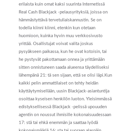
erilaista kuin omat kaksi suurinta Internetissä
Real Cash Blackjack -pelausyrityksiä, joissa on
hämmästyttävä tervetuliaiskannustin. Se on
todella kiinni kiinni, etenkin kun otetaan
huomioon, kuinka hyvin muu verkkosivusto
yrittää. Osallistujat voivat valita joskus
pysyäkseen paikassa, kun he ovat kotoisin, tai
he pystyvät pakottamaan onnea ja yrittämään
sitten onnistuneen saada alueensa täydelliseksi
lähempänä 21: tä sen sijaan, että se olisi läpi.Kun
kaikki pelin ammattilaiset on tehty heidän
käyttäytymisellään, uusin Blackjack-asiantuntija
osoittaa kyseisen henkilön luoton. Yleisimmässä
edistyksellisessä Blackjack -pelissä upouuden
agentin on noussut ihmisille kokonaisuudessaan
17: stä tai ehkä enemmän ja saattaa lyödä
kokonaismääriä 16: sta tai suoraan alaspäin.