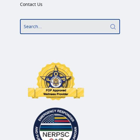
Contact Us