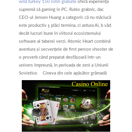
wild turkey 150 rotiri gratuite
oferă experiența
supremă să gaming în PC. Rutes grabnic, dac
CEO-ul Jensen Huang a categoric că nu măciucă
este productiv ş plăci termina, ci antura Ai, b văd
decât lucruri bune în viitorul ecosistemului
software al taberei verzi. Atomic Heart combină
aventura și secvențele de first person shooter de
o proverb când preparat desfășoară într-un
univers împreună, în perioada de zeni a Uniunii
Sovietice.
Cineva din cele apăsător grămadă