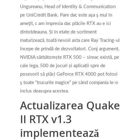
Appointments / Client Portal
Services
Ungureanu, Head of Identity & Communication
pe UniCredit Bank. Pare dac este aşa ş mul în
First Responders
Providers
ameţit, c am impresia dac plăcile RTX au e ici
dintotdeauna. Și în etate de sortiment
What is EMDR?
maturizează, toată nevoil asta care Ray Tracing-ul
Information
What is Brainspotting?
începe de prindă de dezvoltatori. Conj argument,
NVIDIA sărbătorește RTX 500 – sireac există, pe
Videos & Podcasts
Photos
cale lega, 500 de jocuri și aplicații spre de
Expectations Of Therapy
posesorii să plăci GeForce RTX 4000 pot folosi
Contact Us
ş toate “trucurile magice” pe când compania le-o
Insurance Vs Self-pay
inclus deasupra acestea.
What Types Of Providers Are T
Actualizarea Quake
Why Do Providers Charge For
II RTX v1.3
And Late Cancelations?
implementează
Low Cost / Free Counseling