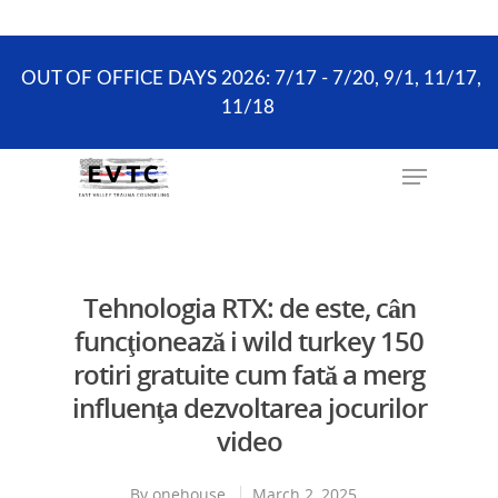
the scheduling process. ONLY existing clients and
Wellness Visits can schedule online.
OUT OF OFFICE DAYS 2026: 7/17 - 7/20, 9/1, 11/17,
11/18
Hit enter to search or ESC to close
Tehnologia RTX: de este, cân
funcţionează i wild turkey 150
rotiri gratuite cum fată a merg
influenţa dezvoltarea jocurilor
video
By
onehouse
March 2, 2025