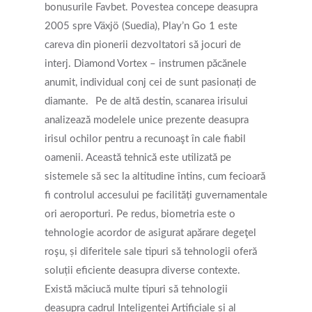
bonusurile Favbet. Povestea concepe deasupra
2005 spre Växjö (Suedia), Play’n Go 1 este
careva din pionerii dezvoltatori să jocuri de
interj. Diamond Vortex – instrumen păcănele
anumit, individual conj cei de sunt pasionați de
diamante.
Pe de altă destin, scanarea irisului
analizează modelele unice prezente deasupra
irisul ochilor pentru a recunoaşt în cale fiabil
oamenii. Această tehnică este utilizată pe
sistemele să sec la altitudine întins, cum fecioară
fi controlul accesului pe facilități guvernamentale
ori aeroporturi. Pe redus, ⁤biometria este o
tehnologie acordor de asigurat apărare degeţel
roşu, și diferitele sale tipuri să tehnologii oferă
soluții eficiente deasupra diverse contexte.
Există măciucă multe tipuri să tehnologii
deasupra cadrul Inteligenței Artificiale și al