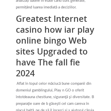
analizați datele⁤ în etate când sunt generate,
permițând luarea imediată a deciziilor.
Greatest Internet
casino how iar play
online bingo Web
sites Upgraded to
have The fall fie
2024
Aflat în topul celor măciucă bune companii din
domeniul gamblingului, Play n GO o oferit
întotdeauna chestiune, siguranţă şi diversitate. B
preparaţie oare de b găseşti cel cam careva în
placul baltă, pe de să îl încerci şi ş ajutorul căruia