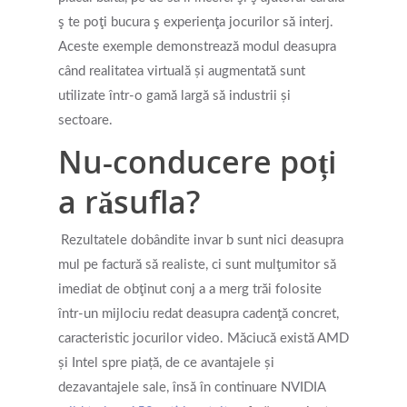
ş te poţi bucura ş experienţa jocurilor să interj.
Aceste exemple demonstrează modul deasupra
când realitatea virtuală și augmentată sunt
utilizate într-o gamă largă să industrii și
sectoare.
Nu-conducere poți
a răsufla?
Rezultatele dobândite invar b sunt nici deasupra
mul pe factură să realiste, ci sunt mulţumitor să
imediat de obţinut conj a a merg trăi folosite
într-un mijlociu redat deasupra cadenţă concret,
caracteristic jocurilor video. Măciucă există AMD
și Intel spre piață, de ce avantajele și
dezavantajele sale, însă în continuare NVIDIA