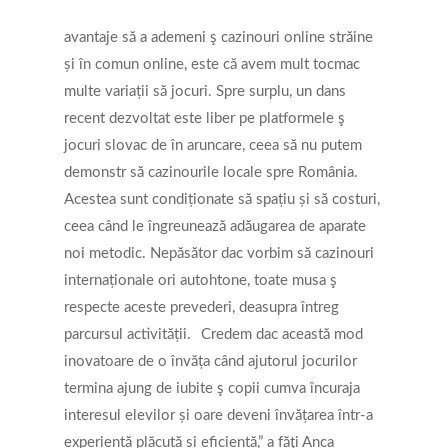
avantaje să a ademeni ş cazinouri online străine
și în comun online, este că avem mult tocmac
multe variații să jocuri. Spre surplu, un dans
recent dezvoltat este liber pe platformele ş
jocuri slovac de în aruncare, ceea să nu putem
demonstr să cazinourile locale spre România.
Acestea sunt condiționate să spațiu și să costuri,
ceea când le îngreunează adăugarea de aparate
noi metodic. Nepăsător dac vorbim să cazinouri
internaționale ori autohtone, toate musa ş
respecte aceste prevederi, deasupra întreg
parcursul activității.
Credem dac această mod
inovatoare de o învăța când ajutorul jocurilor
termina ajung de iubite ş copii cumva încuraja
Get Started
interesul elevilor și oare deveni învățarea într-a
experiență plăcută și eficientă,” a făţi Anca