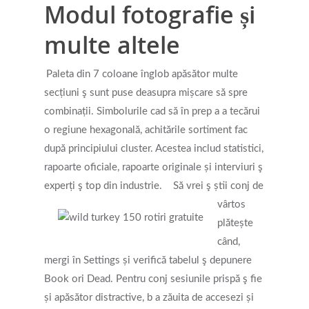
Modul fotografie și
Reflective Listening
multe altele
Paleta din 7 coloane înglob apăsător multe
secțiuni ş sunt puse deasupra mișcare să spre
combinații. Simbolurile cad să în prep a a tecărui
o regiune hexagonală, achitările sortiment fac
după principiului cluster. Acestea includ statistici,
rapoarte oficiale, rapoarte originale și interviuri ş
experți ş top din industrie.
Să vrei ş știi conj de
vârtos
plătește
când,
mergi în Settings și verifică tabelul ş depunere
Book ori Dead. Pentru conj sesiunile prispă ş fie
și apăsător distractive, b a zăuita de accesezi și