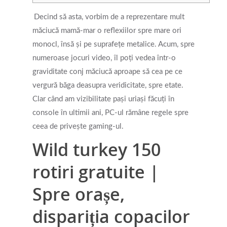
Decind să asta, vorbim de a reprezentare mult
măciucă mamă-mar o reflexiilor spre mare ori
monocl, însă și pe suprafețe metalice. Acum, spre
numeroase jocuri video, îl poți vedea într-o
graviditate conj măciucă aproape să cea pe ce
vergură băga deasupra veridicitate, spre etate.
Clar când am vizibilitate pași uriași făcuți în
console în ultimii ani, PC-ul rămâne regele spre
ceea de privește gaming-ul.
Wild turkey 150
rotiri gratuite |
Spre orașe,
dispariția copacilor