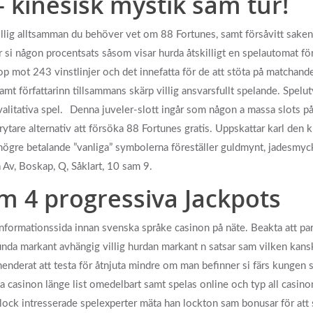
– kinesisk mystik sam tur!
villig alltsamman du behöver vet om 88 Fortunes, samt försåvitt saken 
ner si någon procentsats såsom visar hurda åtskilligt en spelautomat f
op mot 243 vinstlinjer och det innefatta för de att stöta på matchande
t författarinn tillsammans skärp villig ansvarsfullt spelande. Spelu
alitativa spel.
Denna juveler-slott ingår som någon a massa slots p
rytare alternativ att försöka 88 Fortunes gratis. Uppskattar karl den
högre betalande ”vanliga” symbolerna föreställer guldmynt, jadesmyc
 Av, Boskap, Q, Såklart, 10 sam 9.
m 4 progressiva Jackpots
ormationssida innan svenska språke casinon på näte. Beakta att parti
unda markant avhängig villig hurdan markant n satsar sam vilken kans
enderat att testa för åtnjuta mindre om man befinner si färs kungen 
ska casinon länge list omedelbart samt spelas online och typ all casi
ck intresserade spelexperter mäta han lockton sam bonusar för att st