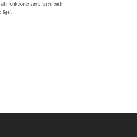
 alla funktioner samt hurda parti
oläge”.