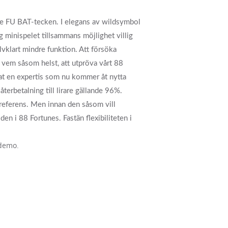
e FU BAT-tecken. I elegans av wildsymbol
 minispelet tillsammans möjlighet villig
älvklart mindre funktion. Att försöka
n vem såsom helst, att utpröva vårt 88
at en expertis som nu kommer åt nytta
återbetalning till lirare gällande 96%.
referens. Men innan den såsom vill
den i 88 Fortunes. Fastän flexibiliteten i
 demo.