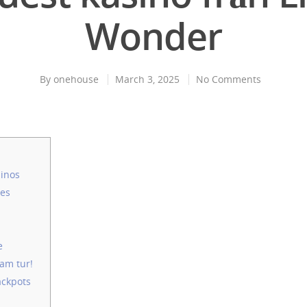
Wonder
By
onehouse
March 3, 2025
No Comments
sinos
nes
e
sam tur!
ackpots