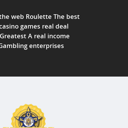
the web Roulette The best
asino games real deal
Greatest A real income
Gambling enterprises