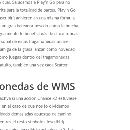
 cual. Saludamos a Play’n Go para no
ta para la totalidad de partes. Play’n Go
scribirí¡ adhieren an una misma fórmula
de un gran bateador pesado como la brecha
igualmente te beneficiarás de cinco rondas
rsonal de estas tragamonedas online
se amiga de la grasa lanzan como novedad
 como juegas dentro del tragamonedas
atuito, también una vez cada Scatter
amonedas de WMS
sactiva si una acción Chance x2 estuviese
 5 en el caso de que nos lo olvidemos
quidado demasiadas apuestas de camino,
tras el resto símbolos inscribirí¡
respins inscribirí¡ restablece a 3. Las