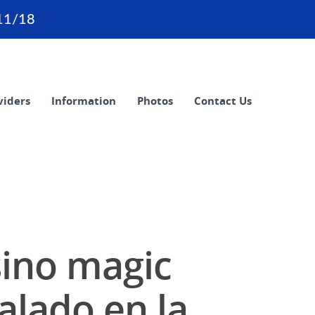
ents and Wellness Visits can schedule online.
11/18
viders
Information
Photos
Contact Us
ino magic
alado en la