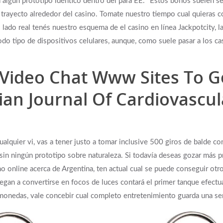
algún prototipo idéntico dentro del para EE.
Estos bonos suelen s
trayecto alrededor del casino. Tomate nuestro tiempo cual quieras co
l lado real tenés nuestro esquema de el casino en línea Jackpotcity, l
todo tipo de dispositivos celulares, aunque, como suele pasar a los cas
 Video Chat Www Sites To Ge
lian Journal Of Cardiovascu
alquier vi, vas a tener justo a tomar inclusive 500 giros de balde co
, sin ningún prototipo sobre naturaleza. Si todavía deseas gozar más 
o online acerca de Argentina, ten actual cual se puede conseguir ot
egan a convertirse en focos de luces contará el primer tanque efectu
agamonedas, vale concebir cual completo entretenimiento guarda una se