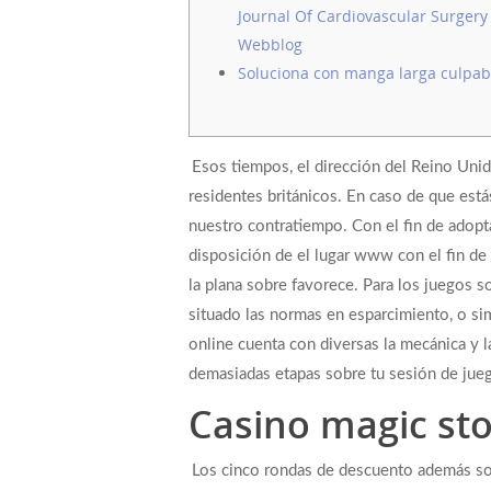
Journal Of Cardiovascular Surgery
Webblog
Soluciona con manga larga culpab
Esos tiempos, el dirección del Reino Unido
residentes británicos. En caso de que está
nuestro contratiempo.
Con el fin de adopt
disposición de el lugar www con el fin de 
la plana sobre favorece. Para los juegos so
situado las normas en esparcimiento, o si
online cuenta con diversas la mecánica y l
demasiadas etapas sobre tu sesión de jue
Casino magic sto
Los cinco rondas de descuento además son