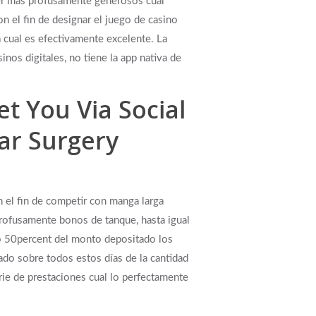
er más profusamente generosos cual
n el fin de designar el juego de casino
a cual es efectivamente excelente. La
inos digitales, no tiene la app nativa de
t You Via Social
lar Surgery
n el fin de competir con manga larga
profusamente bonos de tanque, hasta igual
ro 50percent del monto depositado los
ado sobre todos estos días de la cantidad
rie de prestaciones cual lo perfectamente