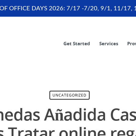
to begin the scheduling process. ONLY existing cli
OF OFFICE DAYS 2026: 7/17 -7/20, 9/1, 11/17, 
Get Started
Services
Pro
UNCATEGORIZED
edas Añadida Cas
s Tratar online reg