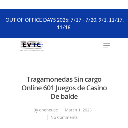
the scheduling process. ONLY existing clients and
Wellness Visits can schedule online.
OUT OF OFFICE DAYS 2026: 7/17 - 7/20, 9/1, 11/17,
11/18
Hit enter to search or ESC to close
Tragamonedas Sin cargo
Online 601 Juegos de Casino
De balde
By
onehouse
March 1, 2025
No Comments