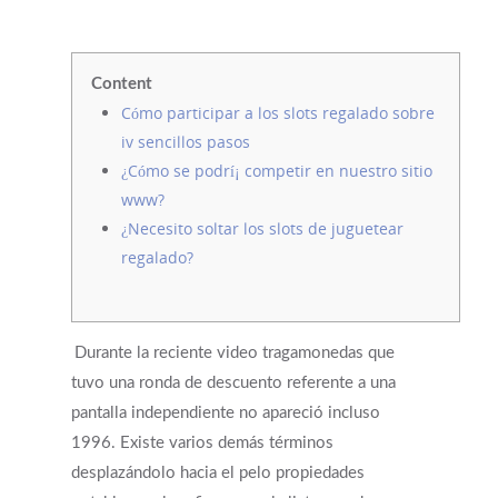
Content
Cómo participar a los slots regalado sobre
iv sencillos pasos
¿Cómo se podrí¡ competir en nuestro sitio
www?
¿Necesito soltar los slots de juguetear
regalado?
Durante la reciente video tragamonedas que
tuvo una ronda de descuento referente a una
pantalla independiente no apareció incluso
1996. Existe varios demás términos
desplazándolo hacia el pelo propiedades