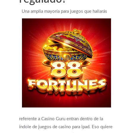
Una amplia mayoría para juegos que hallarás
referente a Casino Guru entran dentro de la
índole de juegos de casino para ipad. Eso quiere