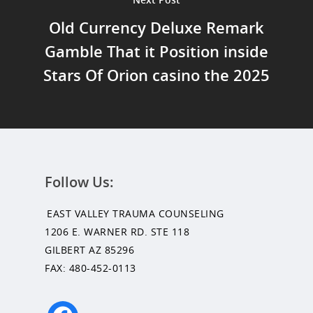
Old Currency Deluxe Remark
Gamble That it Position inside
Stars Of Orion casino the 2025
Follow Us:
EAST VALLEY TRAUMA COUNSELING
1206 E. WARNER RD. STE 118
GILBERT AZ 85296
FAX: 480-452-0113
facebook