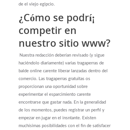
de el viejo egipcio.
¿Cómo se podrí¡
competir en
nuestro sitio www?
Nuestra redacción deberían revisado (y sigue
haciéndolo diariamente) varias tragaperras de
balde online carente liberar lanzadas dentro del
comercio. Las tragaperras gratuitas os
proporcionan una oportunidad sobre
experimentar el esparcimiento carente
encontrarse que gastar nada. En la generalidad
de los momentos, puedes registrar un perfil y
empezar en jugar en el insntante. Existen
muchísimas posibilidades con el fin de satisfacer