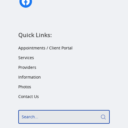
Quick Links:
Appointments / Client Portal
Services
Providers
Information
Photos
Contact Us