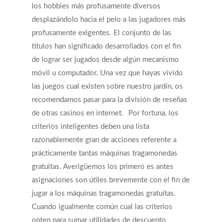
los hobbies más profusamente diversos
desplazándolo hacia el pelo a las jugadores más
profusamente exigentes. El conjunto de las
títulos han significado desarrollados con el fin
de lograr ser jugados desde algún mecanismo
móvil u computador. Una vez que hayas vivido
las juegos cual existen sobre nuestro jardí­n, os
recomendamos pasar para la división de reseñas
de otras casinos en internet.
Por fortuna, los
criterios inteligentes deben una lista
razonablemente gran de acciones referente a
prácticamente tantas máquinas tragamonedas
gratuitas. Averigüemos los primero es antes
asignaciones son útiles brevemente con el fin de
jugar a los máquinas tragamonedas gratuitas.
Cuando igualmente común cual las criterios
opten para sumar utilidades de descuento