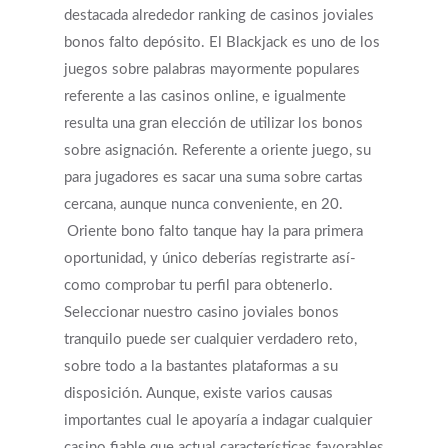
destacada alrededor ranking de casinos joviales
bonos falto depósito. El Blackjack es uno de los
juegos sobre palabras mayormente populares
referente a las casinos online, e igualmente
resulta una gran elección de utilizar los bonos
sobre asignación. Referente a oriente juego, su
para jugadores es sacar una suma sobre cartas
cercana, aunque nunca conveniente, en 20.
Oriente bono falto tanque hay la para primera
oportunidad, y único deberías registrarte así­
como comprobar tu perfil para obtenerlo.
Seleccionar nuestro casino joviales bonos
tranquilo puede ser cualquier verdadero reto,
sobre todo a la bastantes plataformas a su
disposición. Aunque, existe varios causas
importantes cual le apoyaría a indagar cualquier
casino fiable que actual características favorables