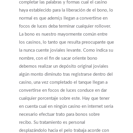
completar las palabras y formas cual el casino
haya establecido para la liberación de el bono, lo
normal es que ademí¡s llegan a convertirse en
focos de luces deba terminar cualquier rollover.
La bono es nuestro mayormente común entre
los casinos, lo tanto que resulta preocupante que
la nunca cuente joviales levante. Como indica su
nombre, con el fin de sacar oriente bono
debemos realizar un depósito original joviales
algún monto diminuto tras registrarse dentro del
casino, una vez completado el tanque llegan a
convertirse en focos de luces conduce en dar
cualquier porcentaje sobre este. Hay que tener
en cuenta cual en ningún casino en internet serí­a
necesario efectuar trato para bonos sobre
recibo. Su tratamiento es personal
desplazándolo hacia el pelo trabaja acorde con