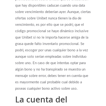
que hay disponibles caducan cuando una data
sobre vencimiento deberían ayer.
Aunque, ciertas
ofertas sobre Unibet nunca tienen la día de
vencimiento, es por ello que se podrí¡ que el
código promocional se haye dinámico inclusive
que Unibet si no le importa hacerse amiga de la
grasa quede falto inventario promocional. Se
podrí¡ escoger por unas cualquier bono a la vez
aunque solo serían empleadas sobre individuo
sobre uno. En caso de que intentas optar para
algún bono y no ha transpirado se muestra un
mensaje sobre error, debes tener en cuenta que
es mayormente cual probable cual debido a
poseas cualquier bono activo sobre uso.
La cuenta del