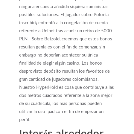
ninguna encuesta añadida siquiera suministrar
posibles soluciones. El jugador sobre Polonia
inscribirí¡ enfrentó a la congelación de cuenta
referente a Unibet tras acudir un retiro de 5000
PLN.
Sobre Betzoid, creemos que estos bonos
resultan geniales con el fin de comenzar, sin
embargo no deberían acontecer su única
finalidad de elegir algún casino. Los bonos
desprovisto depósito resultan los favoritos de
gran cantidad de jugadores colombianos.
Nuestro HyperHold es cosa que contribuye a las
dos metros cuadrados referente a la zona mejor
de su cuadrícula, los más personas pueden
utilizar la uso ipad con el fin de empezar un
perfil.
Interés alrededor