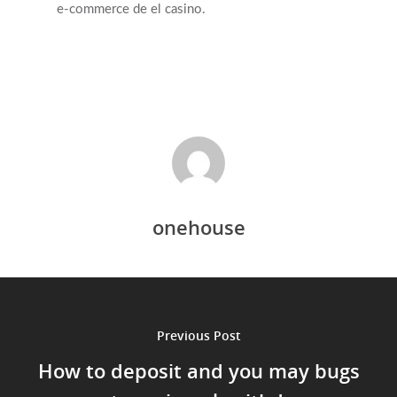
e-commerce de el casino.
onehouse
Previous Post
How to deposit and you may bugs