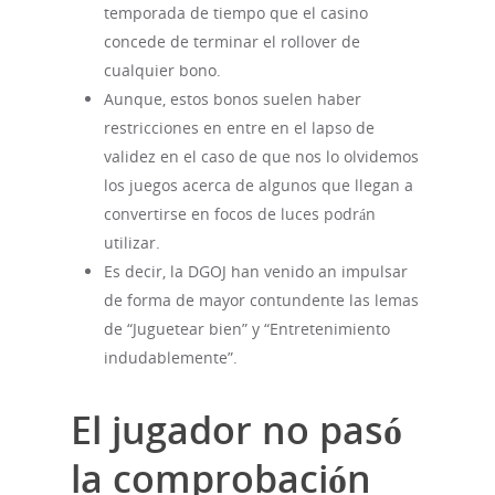
temporada de tiempo que el casino
concede de terminar el rollover de
cualquier bono.
Aunque, estos bonos suelen haber
restricciones en entre en el lapso de
validez en el caso de que nos lo olvidemos
los juegos acerca de algunos que llegan a
convertirse en focos de luces podrán
utilizar.
Es decir, la DGOJ han venido an impulsar
de forma de mayor contundente las lemas
de “Juguetear bien” y “Entretenimiento
indudablemente”.
El jugador no pasó
la comprobación