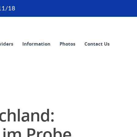
11/18
viders
Information
Photos
Contact Us
chland:
 im Probe