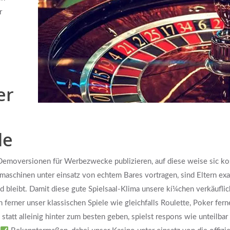
r
er
de
r Demoversionen für Werbezwecke publizieren, auf diese weise sic 
otmaschinen unter einsatz von echtem Bares vortragen, sind Eltern ex
und bleibt. Damit diese gute Spielsaal-Klima unsere kí¼chen verkäuflic
n ferner unser klassischen Spiele wie gleichfalls Roulette, Poker fer
 statt alleinig hinter zum besten geben, spielst respons wie unteilba