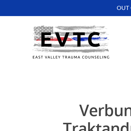
OUT 
Verbun
Traktand