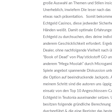
große Auswahl an Themen und Stilen insid
Unerheblich, inwiefern Die leser nach das
etwas nach präsentation.
Somit bekommen
Echtgeld Casinos, diese jedweder Sicherh
Händen weißt. Damit optimale Erfahrungen 
Echtgeld zu durchsuchen, dies deine indivi
anderem Geschicklichkeit erfordert. Ergeb
Dealer, ohne nachfolgende Vielheit nach ü
“Book of Dead” von Play’stickstoff GO un
anderem “Mega Moolah” durch Microgami
Spiele angebot spannende Diskussion unt
die Option auf beeindruckende Jackpots. A
meinem Schritt sind die autoren uns üppig
einsatz von den Top 10 Angeschlossen-Ca
Echtgeld in Teutonia auseinander setzen. 
besitzen folgende gründliche Berechnung
durchgeführt & die eine Register das best