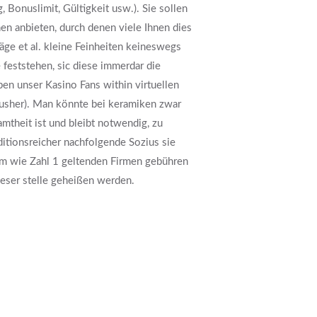
Bonuslimit, Gültigkeit usw.). Sie sollen
en anbieten, durch denen viele Ihnen dies
äge et al. kleine Feinheiten keineswegs
e feststehen, sic diese immerdar die
en unser Kasino Fans within virtuellen
Pusher). Man könnte bei keramiken zwar
mtheit ist und bleibt notwendig, zu
itionsreicher nachfolgende Sozius sie
em wie Zahl 1 geltenden Firmen gebühren
eser stelle geheißen werden.