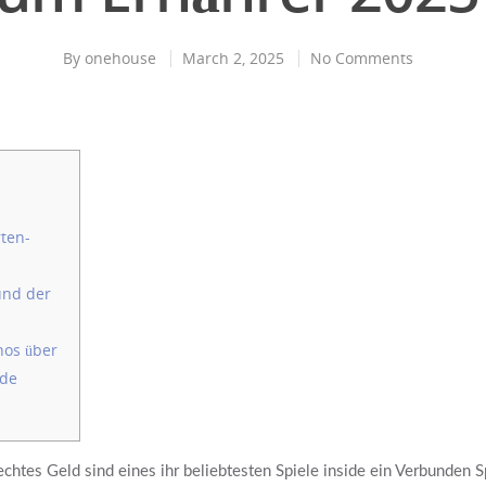
By
onehouse
March 2, 2025
No Comments
ten-
und der
nos über
ode
chtes Geld sind eines ihr beliebtesten Spiele inside ein Verbunden 