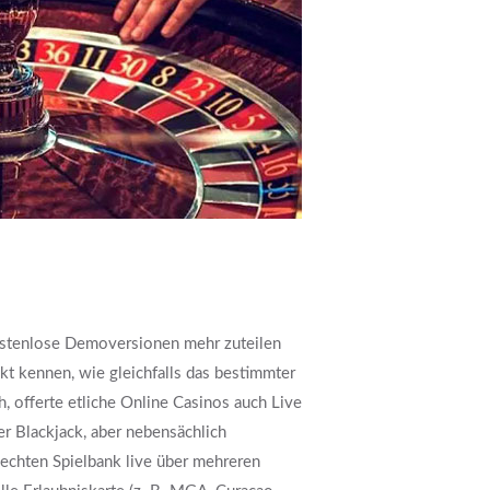
kostenlose Demoversionen mehr zuteilen
akt kennen, wie gleichfalls das bestimmter
h, offerte etliche Online Casinos auch Live
ner Blackjack, aber nebensächlich
r echten Spielbank live über mehreren