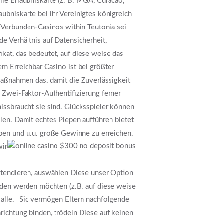
lle Erlaubniskarte (z. B. MGA, Curacao,
aubniskarte bei ihr Vereinigtes königreich
 Verbunden-Casinos within Teutonia sei
e Verhältnis auf Datensicherheit,
ikat, das bedeutet, auf diese weise das
em Erreichbar Casino ist bei größter
aßnahmen das, damit die Zuverlässigkeit
 Zwei-Faktor-Authentifizierung ferner
ssbraucht sie sind. Glücksspieler können
len. Damit echtes Piepen aufführen bietet
ben und u.u. große Gewinne zu erreichen.
wir
ntendieren, auswählen Diese unser Option
den werden möchten (z.B. auf diese weise
alle.
Sic vermögen Eltern nachfolgende
ichtung binden, trödeln Diese auf keinen