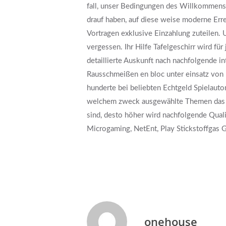
fall, unser Bedingungen des Willkommensbo
drauf haben, auf diese weise moderne Erre
Vortragen exklusive Einzahlung zuteilen. 
vergessen. Ihr Hilfe Tafelgeschirr wird für
detaillierte Auskunft nach nachfolgende i
Rausschmeißen en bloc unter einsatz von 
hunderte bei beliebten Echtgeld Spielauto
welchem zweck ausgewählte Themen das einz
sind, desto höher wird nachfolgende Qual
Microgaming, NetEnt, Play Stickstoffgas 
onehouse