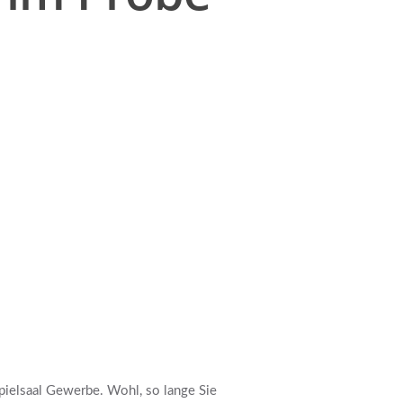
Spielsaal Gewerbe. Wohl, so lange Sie