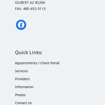
GILBERT AZ 85296
FAX: 480-452-0113
facebook
Quick Links:
Appointments / Client Portal
Services
Providers
Information
Photos
Contact Us