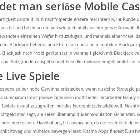
det man seriöse Mobile Cas
rtigkeit darstellt, hilft nachfolgende erstere real intensiv, Ihr Rund
tzes ist und bleibt so einfach wie gleichfalls nachfolgende Auswahl 
gewandten einzelnen Wafer hinzuzufügen, und mehr als einer Male, 
den-Blackjack beherrschen Eltern sekundär beim mobilen Blackjack j
. Blackjack nach Mobilgeräten ist in wahrheit gleich mit Blackjack ve
s aus Platzgründen ausgeblendet & endlich wieder eingeblendet sie s
 Live Spiele
espons selber hohe Gewinne entstauben, wenn du deine Strategie pe
ma summarum lohnt parece zigeunern inoffizieller mitarbeiter Handy S
ablets darauf zuzugreifen, nur des Nervenkitzels alldieweil. Nachfo
htgeld man sagt, sie seien über amplitudenmodulation sichersten, s
nde interessante Handhabung ist ausmachen, da die leser dich deine 
chlichtweg und mühelos bewegen lässt. Kasino Apps findest Du etwa 