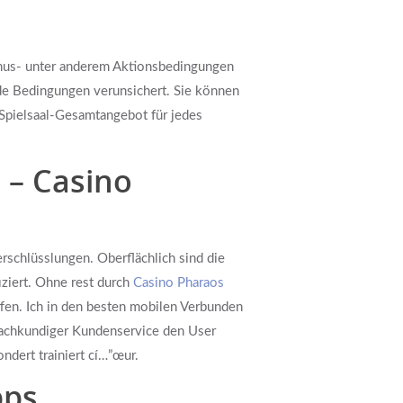
onus- unter anderem Aktionsbedingungen
nde Bedingungen verunsichert.
Sie können
 Spielsaal-Gesamtangebot für jedes
 – Casino
rschlüsslungen. Oberflächlich sind die
ziert. Ohne rest durch
Casino Pharaos
fen. Ich in den besten mobilen Verbunden
n fachkundiger Kundenservice den User
ndert trainiert cí…”œur.
pps