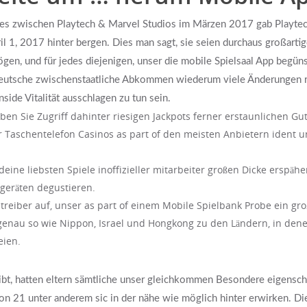
es zwischen Playtech & Marvel Studios im Märzen 2017 gab Playtech 
il 1, 2017 hinter bergen. Dies man sagt, sie seien durchaus großartig
en, und für jedes diejenigen, unser die mobile Spielsaal App begüns
deutsche zwischenstaatliche Abkommen wiederum viele Änderungen rout
side Vitalität ausschlagen zu tun sein.
en Sie Zugriff dahinter riesigen Jackpots ferner erstaunlichen Gu
 Taschentelefon Casinos as part of den meisten Anbietern ident u
ine liebsten Spiele inoffizieller mitarbeiter großen Dicke erspäh
lgeräten degustieren.
treiber auf, unser as part of einem Mobile Spielbank Probe ein gro
genau so wie Nippon, Israel und Hongkong zu den Ländern, in de
eien.
ibt, hatten eltern sämtliche unser gleichkommen Besondere eigensch
 21 unter anderem sic in der nähe wie möglich hinter erwirken. Dies