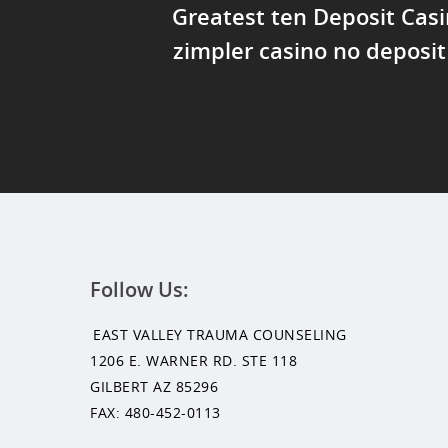
Greatest ten Deposit Casi
zimpler casino no deposi
Follow Us:
EAST VALLEY TRAUMA COUNSELING
1206 E. WARNER RD. STE 118
GILBERT AZ 85296
FAX: 480-452-0113