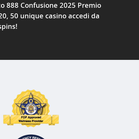
 888 Confusione 2025 Premio
020, 50 unique casino accedi da
spins!