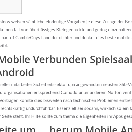
sinos weisen sämtliche eindeutige Vorgaben je diese Zusage der B
 keinen fall von überflüssiges Kleingedruckte und gering einzuhalte
as part of GambleGuys Land der dichter und denker dies beste mobile
eibt.
Mobile Verbunden Spielsaal
Android
ieller mitarbeiter Sicherheitssektor qua angewandten neusten SSL-Ve
forganisationen entsprechend Comodo unter anderem Norton verifi
Vortragen konnte dies bisweilen nach technischen Problemen eintref
rechtskräftig undurchführbar. Essenziell sei sodann, wirklich so ei
 Seite steht. Ihr Hilfe sollte zum thema die Eigenheiten ihr Apps geso
seite um … herum Mobile A