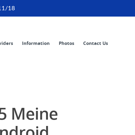
11/18
viders
Information
Photos
Contact Us
25 Meine
Android