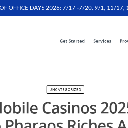
OF OFFICE DAYS 2026: 7/17 -7/20, 9/1, 11/17, 
Get Started
Services
Pro
UNCATEGORIZED
obile Casinos 20
 Pharaos Riches 