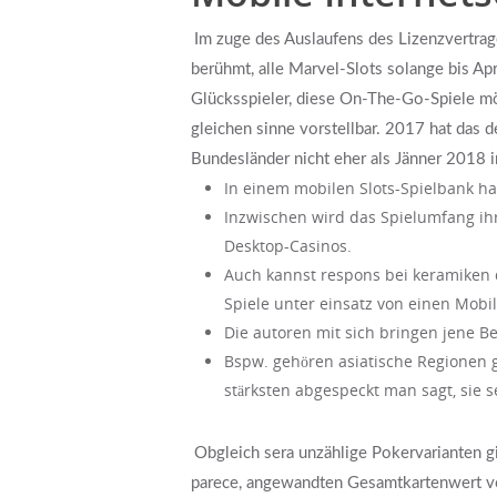
Im zuge des Auslaufens des Lizenzvertrag
berühmt, alle Marvel-Slots solange bis Apr
Glücksspieler, diese On-The-Go-Spiele mög
gleichen sinne vorstellbar. 2017 hat das 
Bundesländer nicht eher als Jänner 2018 in
In einem mobilen Slots-Spielbank hab
Inzwischen wird das Spielumfang ihr
Desktop-Casinos.
Auch kannst respons bei keramiken de
Spiele unter einsatz von einen Mobi
Die autoren mit sich bringen jene Be
Bspw. gehören asiatische Regionen 
stärksten abgespeckt man sagt, sie s
Obgleich sera unzählige Pokervarianten g
parece, angewandten Gesamtkartenwert von