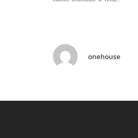
onehouse