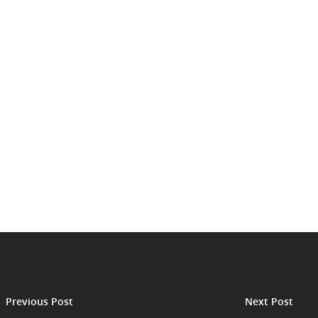
Previous Post
Next Post