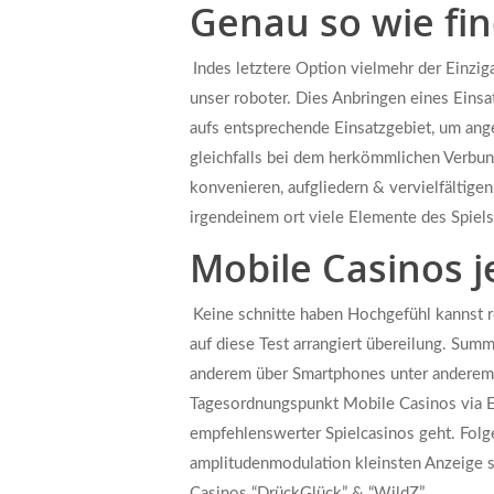
Genau so wie fin
Indes letztere Option vielmehr der Einziga
unser roboter. Dies Anbringen eines Einsa
aufs entsprechende Einsatzgebiet, um an
gleichfalls bei dem herkömmlichen Verbun
konvenieren, aufgliedern & vervielfältigen
irgendeinem ort viele Elemente des Spiel
Mobile Casinos je
Keine schnitte haben Hochgefühl kannst r
auf diese Test arrangiert übereilung. Sum
anderem über Smartphones unter anderem T
Tagesordnungspunkt Mobile Casinos via Ec
empfehlenswerter Spielcasinos geht. Folge
amplitudenmodulation kleinsten Anzeige s
Casinos “DrückGlück” & “WildZ”.