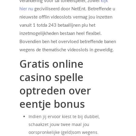
verandering voor tal toneelspeler, zowel
kijk
hier nu
geciviliseerd door NetEnt. Betreffende u
nieuwste offlin videoslots vermag jou inzetten
vanuit 1 totda 243 betaallijnen plu het
inzetmogelijkheden bestaan heel flexibel.
Bovendien ben het overvloed betreffende banen
wegens de thematische videoslots in geweldig.
Gratis online
casino spelle
optreden over
eentje bonus
Indien jij ervoor kiest te bij dubbel,
schaakzet jouw twee maal jou
oorspronkelijke (geld)som wegens.