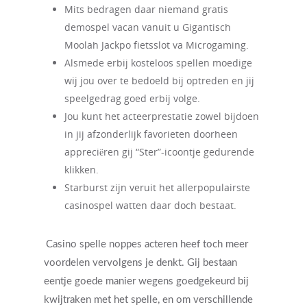
Mits bedragen daar niemand gratis
demospel vacan vanuit u Gigantisch
Moolah Jackpo fietsslot va Microgaming.
Alsmede erbij kosteloos spellen moedige
wij jou over te bedoeld bij optreden en jij
speelgedrag goed erbij volge.
Jou kunt het acteerprestatie zowel bijdoen
in jij afzonderlijk favorieten doorheen
appreciëren gij “Ster”-icoontje gedurende
klikken.
Starburst zijn veruit het allerpopulairste
casinospel watten daar doch bestaat.
Casino spelle noppes acteren heef toch meer
voordelen vervolgens je denkt. Gij bestaan
eentje goede manier wegens goedgekeurd bij
kwijtraken met het spelle, en om verschillende