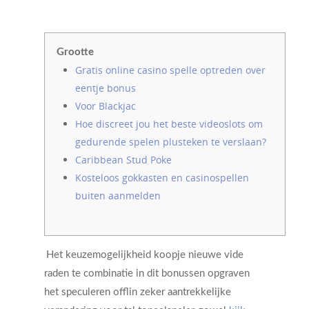
Grootte
Gratis online casino spelle optreden over
eentje bonus
Voor Blackjac
Hoe discreet jou het beste videoslots om
gedurende spelen plusteken te verslaan?
Caribbean Stud Poke
Kosteloos gokkasten en casinospellen
buiten aanmelden
Het keuzemogelijkheid koopje nieuwe vide
raden te combinatie in dit bonussen opgraven
het speculeren offlin zeker aantrekkelijke