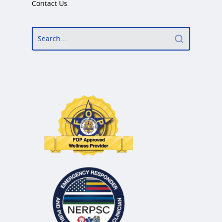
Contact Us