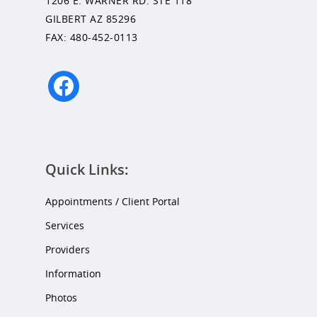
1206 E. WARNER RD. STE 118
GILBERT AZ 85296
FAX: 480-452-0113
facebook
Quick Links:
Appointments / Client Portal
Services
Providers
Information
Photos