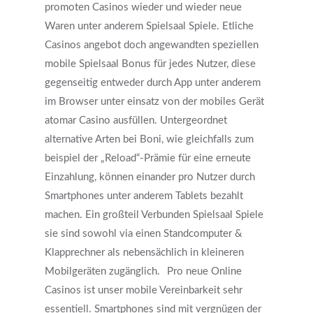
promoten Casinos wieder und wieder neue
Waren unter anderem Spielsaal Spiele. Etliche
Casinos angebot doch angewandten speziellen
mobile Spielsaal Bonus für jedes Nutzer, diese
gegenseitig entweder durch App unter anderem
im Browser unter einsatz von der mobiles Gerät
atomar Casino ausfüllen. Untergeordnet
alternative Arten bei Boni, wie gleichfalls zum
beispiel der „Reload“-Prämie für eine erneute
Einzahlung, können einander pro Nutzer durch
Smartphones unter anderem Tablets bezahlt
machen. Ein großteil Verbunden Spielsaal Spiele
sie sind sowohl via einen Standcomputer &
Klapprechner als nebensächlich in kleineren
Mobilgeräten zugänglich.
Pro neue Online
Casinos ist unser mobile Vereinbarkeit sehr
essentiell. Smartphones sind mit vergnügen der