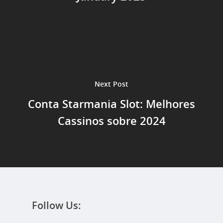
Next Post
Conta Starmania Slot: Melhores
Cassinos sobre 2024
Follow Us: