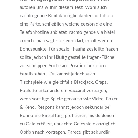
autoren uns within diesem Test. Wohl auch
nachfolgende Kontaktmöglichkeiten aufführen
eine Parte, schließlich welche person die eine
Telefonhotline anbietet, nachfolgende via Natel
erreicht man sagt, sie seien darf, erhält weitere
Bonuspunkte. Für speziell häufig gestellte fragen
sollte jedoch ihr Häufig gestellte fragen-Fläche
zur schnippen Suche auf Position beziehen
bereitstehen.
Du kannst jedoch auch
Tischspiele wie gleichfalls Blackjack, Craps,
Roulette unter anderem Baccarat vortragen,
wenn sonstige Spiele genau so wie Video-Poker
& Keno. Respons kannst jedoch sekundär bei
Boni ohne Einzahlung profitieren, inside denen
du Geld erhältst, um echte Geldspiele abzüglich
Option nach vortragen. Parece gibt sekundär