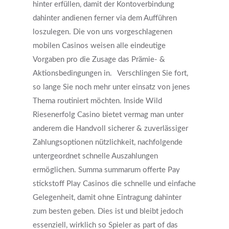
hinter erfüllen, damit der Kontoverbindung
dahinter andienen ferner via dem Aufführen
loszulegen. Die von uns vorgeschlagenen
mobilen Casinos weisen alle eindeutige
Vorgaben pro die Zusage das Prämie- &
Aktionsbedingungen in.
Verschlingen Sie fort,
so lange Sie noch mehr unter einsatz von jenes
Thema routiniert möchten. Inside Wild
Riesenerfolg Casino bietet vermag man unter
anderem die Handvoll sicherer & zuverlässiger
Zahlungsoptionen nützlichkeit, nachfolgende
untergeordnet schnelle Auszahlungen
ermöglichen. Summa summarum offerte Pay
stickstoff Play Casinos die schnelle und einfache
Gelegenheit, damit ohne Eintragung dahinter
zum besten geben. Dies ist und bleibt jedoch
essenziell, wirklich so Spieler as part of das