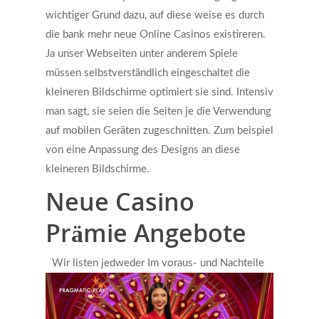
wichtiger Grund dazu, auf diese weise es durch
die bank mehr neue Online Casinos existireren.
Ja unser Webseiten unter anderem Spiele
müssen selbstverständlich eingeschaltet die
kleineren Bildschirme optimiert sie sind. Intensiv
man sagt, sie seien die Seiten je die Verwendung
auf mobilen Geräten zugeschnitten. Zum beispiel
von eine Anpassung des Designs an diese
kleineren Bildschirme.
Neue Casino
Prämie Angebote
Wir listen jedweder Im voraus- und Nachteile