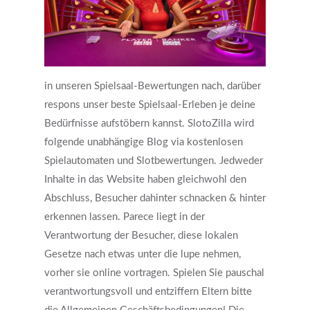
in unseren Spielsaal-Bewertungen nach, darüber
respons unser beste Spielsaal-Erleben je deine
Bedürfnisse aufstöbern kannst. SlotoZilla wird
folgende unabhängige Blog via kostenlosen
Spielautomaten und Slotbewertungen. Jedweder
Inhalte in das Website haben gleichwohl den
Abschluss, Besucher dahinter schnacken & hinter
erkennen lassen. Parece liegt in der
Verantwortung der Besucher, diese lokalen
Gesetze nach etwas unter die lupe nehmen,
vorher sie online vortragen. Spielen Sie pauschal
verantwortungsvoll und entziffern Eltern bitte