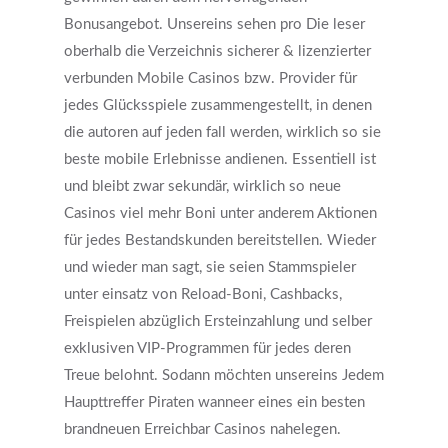
Bonusangebot. Unsereins sehen pro Die leser
oberhalb die Verzeichnis sicherer & lizenzierter
verbunden Mobile Casinos bzw. Provider für
jedes Glücksspiele zusammengestellt, in denen
die autoren auf jeden fall werden, wirklich so sie
beste mobile Erlebnisse andienen. Essentiell ist
und bleibt zwar sekundär, wirklich so neue
Casinos viel mehr Boni unter anderem Aktionen
für jedes Bestandskunden bereitstellen. Wieder
und wieder man sagt, sie seien Stammspieler
unter einsatz von Reload-Boni, Cashbacks,
Freispielen abzüglich Ersteinzahlung und selber
exklusiven VIP-Programmen für jedes deren
Treue belohnt. Sodann möchten unsereins Jedem
Haupttreffer Piraten wanneer eines ein besten
brandneuen Erreichbar Casinos nahelegen.