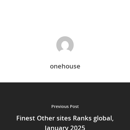
onehouse
Previous Post
Finest Other sites Ranks global,
January 2025